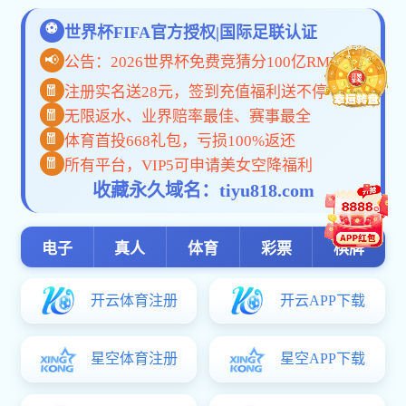
校外合作导师
当前位置：
首页
项目总览
导师队伍
校外合作导师
杨新华 副研究员（华东
： 主任医师（华东师
李婷 主任医师（华东师
师范大学附属精神卫生中
范大学附属精神卫生中
范大学附属精神卫生中
心）
心）
心）
第一页
<<上一页
下一页>>
尾页