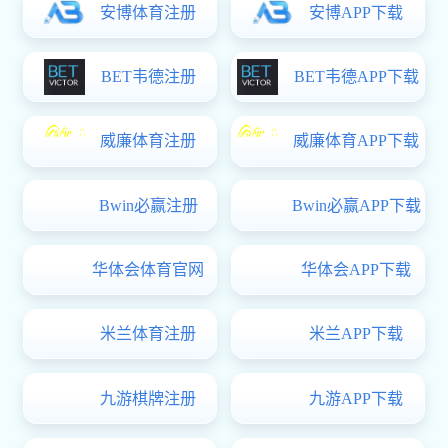
2
、实习地点：浦东南路
1835
号。
简历投递：
liaowk@chinatelecom.cn
，廖老师
版权所有©华东师范大学心理与认知科学世界杯网页版_世界杯(中国)
官方在线登录MAP中心
闵行校区：东川路500号 200241
中山北路校区：中山北路3663号 200062
世界杯网页版_世界杯(中国)官方在线登录:
世界杯网页版_世界杯(中国)官方在线登录:
友情链接:
《心理科学》
《心理学报》
华东师范大学心理健康辅导中心