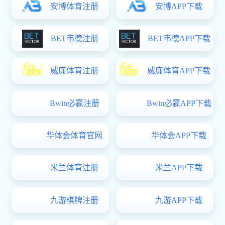
版权所有©华东师范大学心理与认知科学世界杯网页版_世界杯(中国)
官方在线登录MAP中心
闵行校区：东川路500号 200241
中山北路校区：中山北路3663号 200062
世界杯网页版_世界杯(中国)官方在线登录:
世界杯网页版_世界杯(中国)官方在线登录:
友情链接:
《心理科学》
《心理学报》
华东师范大学心理健康辅导中心