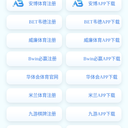
版权所有©华东师范大学心理与认知科学世界杯网页版_世界杯(中国)
官方在线登录MAP中心
闵行校区：东川路500号 200241
中山北路校区：中山北路3663号 200062
世界杯网页版_世界杯(中国)官方在线登录:
世界杯网页版_世界杯(中国)官方在线登录:
友情链接:
《心理科学》
《心理学报》
华东师范大学心理健康辅导中心