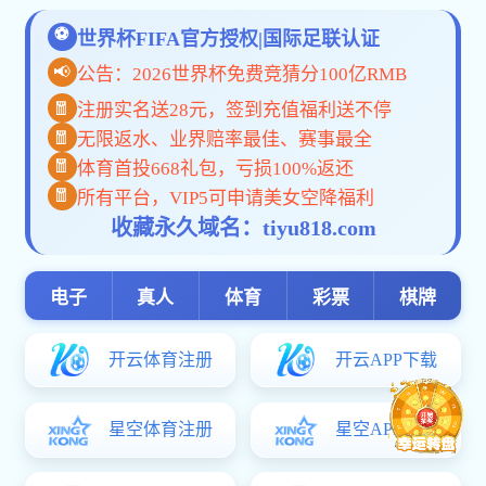
【
Pinkfong China
（上海幼慧科技有限公司）】。
我们的旗下拥有多个全球知名
IP
，包括碰碰狐
（
Pinkfong
）、鲨鱼宝宝（
Baby Shark
）、多奇（
Hogi
）、黏
黏猫（
Ninimo
）等。
我们致力于开发富有创意的儿童学习内容，为世界各地的儿
童带来充满趣味的学习体验。
我们正等待着你们的了解
↓
https://www.pinkfong.com/en/
https://www.pinkfonghomeschool.cn
用户研究专员（实习）
工作内容：
1
、协助市场部开展用户研究工作，通过电访、问卷调研、深
度访谈等研究方法对品牌用户进行调研，并产出消费者分
析；
2
、协助产品部、数字业务部进行产品迭代升级，通过相关调
研为产品的改良优化提供用户视角的输入；