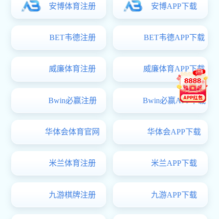
3
、协助支持市场部门的其他日常工作内容，有机会认识到靠
谱的好朋友！
任职要求：
1
、本科或以上学历，具备心理学、社会学、市场研究专业背
景的同学优先（如非相关专业，但有用户调研的实操经验，
烦请在简历中说明）；
2
、对数据敏感，有扎实的数据梳理与分析能力，摆事实才能
讲道理；
3
、具有优秀的团队合作精神，认同公司与部门的价值观（说
人话、做实事）；
4
、对儿童、教育或者
IP
行业充满热情；
5
、稳定的实习时间，一周不少于
3
天（稳定的时间是进行完
整项目历练的基。。
实习待遇
：本科
160/
天，研究生
180/
天