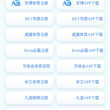
美国中央阿肯色大学谢东副教授到访世界杯网页版_世界杯(中国)官方在线登录作学术报告
2018-06-02
美国工业与组织心理学会Ronald C.Page博士来世界杯网页版_世界杯(中国)官方在线登录作学术报告
2017-12-05
第一页
<<上一页
下一页>>
尾页
版权所有©华东师范大学心理与认知科学世界杯网页版_世界杯(中国)
官方在线登录MAP中心
闵行校区：东川路500号 200241
中山北路校区：中山北路3663号 200062
世界杯网页版_世界杯(中国)官方在线登录:
世界杯网页版_世界杯(中国)官方在线登录:
友情链接:
《心理科学》
《心理学报》
华东师范大学心理健康辅导中心