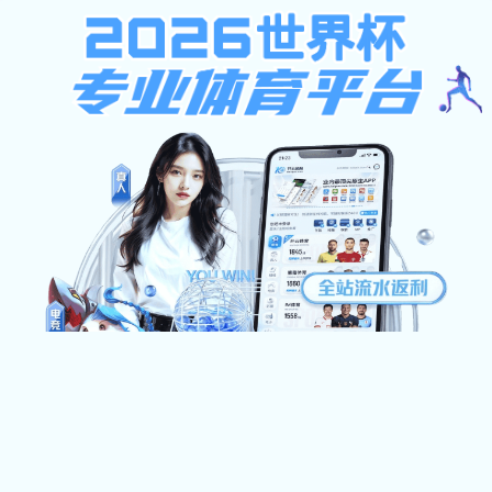
世界杯网页版_世界杯(中国)官方在线登录
心理与认知科学世界杯网页版_世界杯(中国)官方在线
登录MAP中心
世界杯网页版_世界杯(中国)官方在线登录:
国际视野