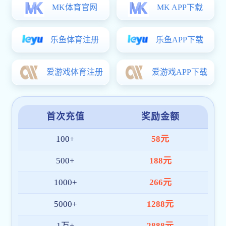
版权所有©华东师范大学心理与认知科学世界杯网页版_世界杯(中国)
官方在线登录MAP中心
闵行校区：东川路500号 200241
中山北路校区：中山北路3663号 200062
世界杯网页版_世界杯(中国)官方在线登录:
世界杯网页版_世界杯(中国)官方在线登录:
友情链接:
《心理科学》
《心理学报》
华东师范大学心理健康辅导中心
American Psychological
华东师范大学心理咨询中心
人体伦理申请入口
世界杯网页版_世界杯(中国)官方在线登录