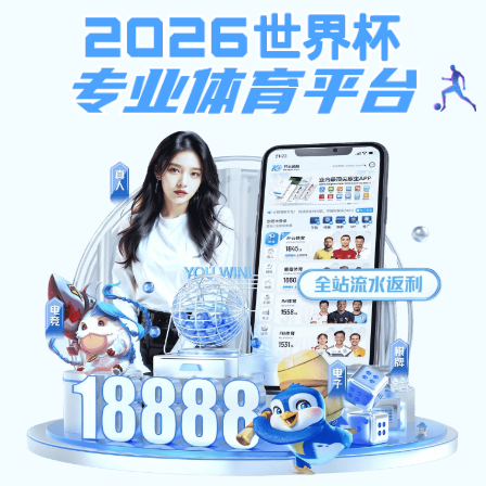
世界杯网页版_世界杯(中国)官方在线登录
心理与认知科学世界杯网页版_世界杯(中国)官方在线
登录MAP中心
世界杯网页版_世界杯(中国)官方在线登录:2012级MAP | 唐晓玲
发布人：
发布时间：2021-10-15
动态浏览次数：