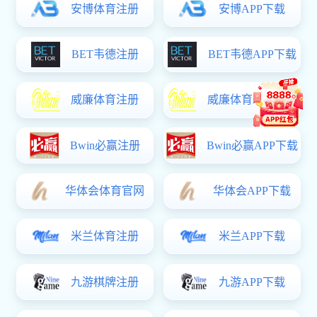
优秀员工；
2017
年加入上市教育集团，担任上海分公司董事
总经理，后兼任集团副总裁，负责公司日常经营管理工作及
战略部署，所在企业获得上海市专精特新，国家高新技术等
荣誉；
2021
年联合创办令牌云科技有限公司，出任总裁，在
新一代数字身份服务领域进行创新突破，获得发明专利及国
内知名资本投资认可。
她一直致力于将心理学知识和共情咨询融合进实际公司
管理中，使管理成为公司本身的核心竞争力之一，让个体发
掘潜力和持续创新，让团队善于承担责任和取得成绩，让企
业以人为本和实现良性增长。
祝福：
谢谢心院，教会了我探知边界的勇气和方法，去突破自
我寻找更广阔世界的光芒。祝福母校
70
周年校庆圆满，成为
一个
ECNUer
是我们共同的荣耀。